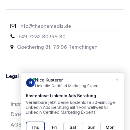

info@theonemedia.de

+49 7232 80399 80

Goethering 81, 75196 Remchingen
Legal
Impressum
Datenschutz
AGB